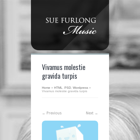
Vivamus molestie
gravida turpis
Home
»
HTML
,
PSD
,
Wordpress
»
Vivamus molestie gravida turpis
← Previous
Next →