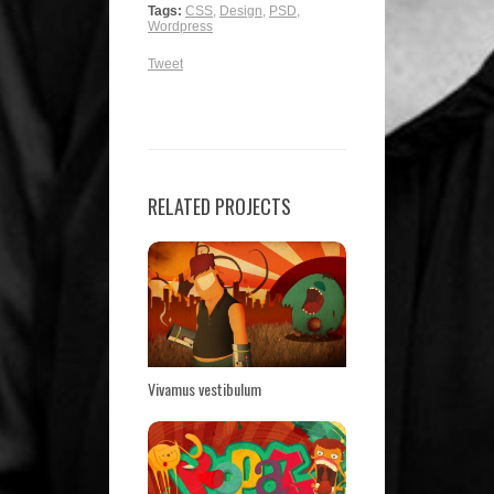
Tags:
CSS
,
Design
,
PSD
,
Wordpress
Tweet
RELATED PROJECTS
Vivamus vestibulum