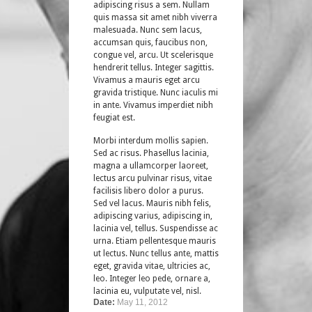
adipiscing risus a sem. Nullam
quis massa sit amet nibh viverra
malesuada. Nunc sem lacus,
accumsan quis, faucibus non,
congue vel, arcu. Ut scelerisque
hendrerit tellus. Integer sagittis.
Vivamus a mauris eget arcu
gravida tristique. Nunc iaculis mi
in ante. Vivamus imperdiet nibh
feugiat est.
Morbi interdum mollis sapien.
Sed ac risus. Phasellus lacinia,
magna a ullamcorper laoreet,
lectus arcu pulvinar risus, vitae
facilisis libero dolor a purus.
Sed vel lacus. Mauris nibh felis,
adipiscing varius, adipiscing in,
lacinia vel, tellus. Suspendisse ac
urna. Etiam pellentesque mauris
ut lectus. Nunc tellus ante, mattis
eget, gravida vitae, ultricies ac,
leo. Integer leo pede, ornare a,
lacinia eu, vulputate vel, nisl.
Date:
May 11, 2012