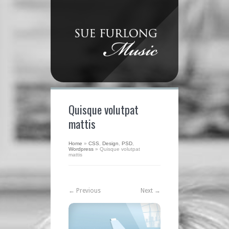
Quisque volutpat
mattis
Home
»
CSS
,
Design
,
PSD
,
Wordpress
»
Quisque volutpat
mattis
← Previous
Next →